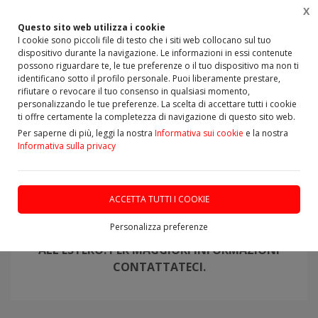
X
0
Questo sito web utilizza i cookie
I cookie sono piccoli file di testo che i siti web collocano sul tuo
dispositivo durante la navigazione. Le informazioni in essi contenute
possono riguardare te, le tue preferenze o il tuo dispositivo ma non ti
identificano sotto il profilo personale. Puoi liberamente prestare,
Home
Vetrina
Ponte o Assale
Ponte Revisionato
rifiutare o revocare il tuo consenso in qualsiasi momento,
personalizzando le tue preferenze. La scelta di accettare tutti i cookie
ti offre certamente la completezza di navigazione di questo sito web.
Per saperne di più, leggi la nostra
Informativa sui cookie
e la nostra
Informativa sulla privacy
PER TUTTO IL MATERIALE REVISIONATO IL RESO
E' OBBLIGATORIO E DEVE ESSERE INTEGRO
ACCETTA TUTTI I COOKIE
LE FOTO SONO PURAMENTE INDICATIVE
Personalizza preferenze
SI EFFETTUANO SPEDIZIONI IN ITALIA E
ALL'ESTERO. PER MAGGIORI INFORMAZIONI
CONTATTATECI
.