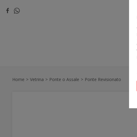
P
Home
Vetrina
Ponte o Assale
Ponte Revisionato