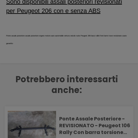
Sono disponibili assali posteriori revisionati
per Peugeot 206 con e senza ABS
Ponte assale posteriore assale posteriore organo motore auto automobile vettura veicolo ruote Peugeot 206 bacci rullini freni barre trave revisionato usato
garantito
Potrebbero interessarti
anche:
Ponte Assale Posteriore -
REVISIONATO - Peugeot 106
Rally Con barra torsione