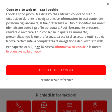
X
0
Questo sito web utilizza i cookie
I cookie sono piccoli file di testo che i siti web collocano sul tuo
dispositivo durante la navigazione. Le informazioni in essi contenute
Home
Vetrina
Ponte o Assale
Ponte Revisionato
possono riguardare te, le tue preferenze o il tuo dispositivo ma non ti
identificano sotto il profilo personale. Puoi liberamente prestare,
Ponte Assale Posteriore -
rifiutare o revocare il tuo consenso in qualsiasi momento,
personalizzando le tue preferenze. La scelta di accettare tutti i cookie
REVISIONATO - Peugeot 206
ti offre certamente la completezza di navigazione di questo sito web.
Per saperne di più, leggi la nostra
Informativa sui cookie
e la nostra
- IL RESO DEVE ESSERE
Informativa sulla privacy
INTEGRO-
ACCETTA TUTTI I COOKIE
DISPONIBILE
Personalizza preferenze
Richiedi Informazioni
CHIAMA
SCRIVI UN
SCRIVI UN
INDICAZIONI