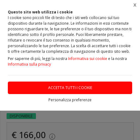
X
0
Questo sito web utilizza i cookie
I cookie sono piccoli file di testo che i siti web collocano sul tuo
dispositivo durante la navigazione. Le informazioni in essi contenute
Home
Vetrina
DISCHI e PASTIGLIE freno SPORTIVI
possono riguardare te, le tue preferenze o il tuo dispositivo ma non ti
identificano sotto il profilo personale. Puoi liberamente prestare,
rifiutare o revocare il tuo consenso in qualsiasi momento,
personalizzando le tue preferenze. La scelta di accettare tutti i cookie
ti offre certamente la completezza di navigazione di questo sito web.
ULTIMO PEZZO
Per saperne di più, leggi la nostra
Informativa sui cookie
e la nostra
Informativa sulla privacy
Dischi Freno FORATI e
BAFFATI Rotinger T5
ACCETTA TUTTI I COOKIE
anteriori LANCIA DELTA III
Personalizza preferenze
DISPONIBILE
€ 166,00