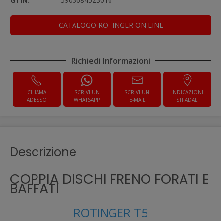
GTIN:
5903684523016
CATALOGO ROTINGER ON LINE
Richiedi Informazioni
CHIAMA
SCRIVI UN
SCRIVI UN
INDICAZIONI
ADESSO
WHATSAPP
E-MAIL
STRADALI
Descrizione
COPPIA DISCHI FRENO FORATI E
BAFFATI
ROTINGER T5