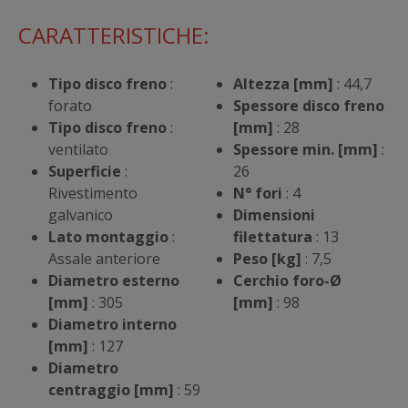
CARATTERISTICHE:
Tipo disco freno
:
Altezza [mm]
: 44,7
forato
Spessore disco freno
Tipo disco freno
:
[mm]
: 28
ventilato
Spessore min. [mm]
:
Superficie
:
26
Rivestimento
N° fori
: 4
galvanico
Dimensioni
Lato montaggio
:
filettatura
: 13
Assale anteriore
Peso [kg]
: 7,5
Diametro esterno
Cerchio foro-Ø
[mm]
: 305
[mm]
: 98
Diametro interno
[mm]
: 127
Diametro
centraggio [mm]
: 59