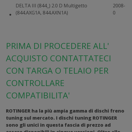
DELTA III (844_) 2.0 D Multigetto
2008-
(844.AXG1A, 844.AXN1A)
0
PRIMA DI PROCEDERE ALL'
ACQUISTO CONTATTATECI
CON TARGA O TELAIO PER
CONTROLLARE
COMPATIBILITA'
ROTINGER ha la più ampia gamma di dischi freno
tuning sul mercato. I dischi tuning ROTINGER
sono gli unici in questa fascia di prezzo ad