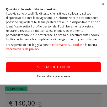
X
0
Questo sito web utilizza i cookie
I cookie sono piccoli file di testo che i siti web collocano sul tuo
dispositivo durante la navigazione. Le informazioni in essi contenute
Home
Vetrina
DISCHI e PASTIGLIE freno SPORTIVI
possono riguardare te, le tue preferenze o il tuo dispositivo ma non ti
identificano sotto il profilo personale. Puoi liberamente prestare,
rifiutare o revocare il tuo consenso in qualsiasi momento,
personalizzando le tue preferenze. La scelta di accettare tutti i cookie
ti offre certamente la completezza di navigazione di questo sito web.
ULTIMO PEZZO
Per saperne di più, leggi la nostra
Informativa sui cookie
e la nostra
Informativa sulla privacy
Dischi Freno BAFFATI
ROTINGER T6 ANTERIORI FIAT
ACCETTA TUTTI I COOKIE
Tipo
Personalizza preferenze
DISPONIBILE
€ 140,00