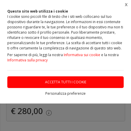
X
0
Questo sito web utilizza i cookie
I cookie sono piccoli file di testo che i siti web collocano sul tuo
dispositivo durante la navigazione. Le informazioni in essi contenute
Home
Vetrina
TURBINE e COREASSY
possono riguardare te, le tue preferenze o il tuo dispositivo ma non ti
identificano sotto il profilo personale. Puoi liberamente prestare,
rifiutare o revocare il tuo consenso in qualsiasi momento,
personalizzando le tue preferenze. La scelta di accettare tutti i cookie
ti offre certamente la completezza di navigazione di questo sito web.
Turbina Nuova JRONE
Per saperne di più, leggi la nostra
Informativa sui cookie
e la nostra
Informativa sulla privacy
(54359880014) Alfa Romeo -
Fiat - Opel 1.3 D Multijet
ACCETTA TUTTI I COOKIE
DISPONIBILE
Personalizza preferenze
€ 280,00