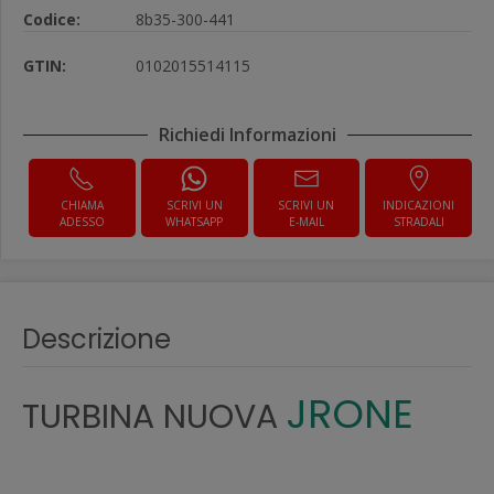
Codice:
8b35-300-441
GTIN:
0102015514115
Richiedi Informazioni
CHIAMA
SCRIVI UN
SCRIVI UN
INDICAZIONI
ADESSO
WHATSAPP
E-MAIL
STRADALI
Descrizione
JRONE
TURBINA NUOVA