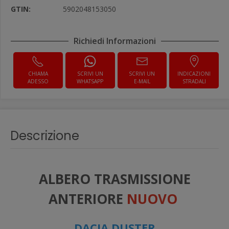
GTIN:
5902048153050
Richiedi Informazioni
CHIAMA
SCRIVI UN
SCRIVI UN
INDICAZIONI
ADESSO
WHATSAPP
E-MAIL
STRADALI
Descrizione
ALBERO TRASMISSIONE
ANTERIORE
NUOVO
DACIA DUSTER