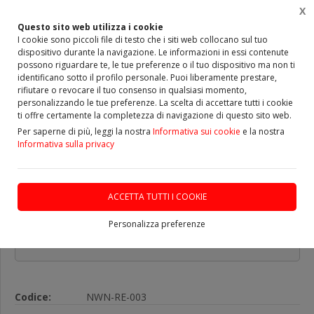
X
0
Questo sito web utilizza i cookie
I cookie sono piccoli file di testo che i siti web collocano sul tuo
dispositivo durante la navigazione. Le informazioni in essi contenute
Home
Vetrina
ALBERI TRASMISSIONE
possono riguardare te, le tue preferenze o il tuo dispositivo ma non ti
identificano sotto il profilo personale. Puoi liberamente prestare,
rifiutare o revocare il tuo consenso in qualsiasi momento,
personalizzando le tue preferenze. La scelta di accettare tutti i cookie
ti offre certamente la completezza di navigazione di questo sito web.
Albero Trasmissione Nuovo
Per saperne di più, leggi la nostra
Informativa sui cookie
e la nostra
DACIA DUSTER
Informativa sulla privacy
DISPONIBILE
ACCETTA TUTTI I COOKIE
Personalizza preferenze
€ 256,00
Codice:
NWN-RE-003