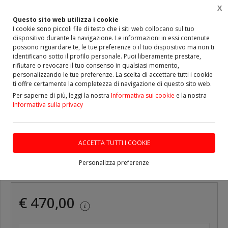
X
0
Questo sito web utilizza i cookie
I cookie sono piccoli file di testo che i siti web collocano sul tuo
dispositivo durante la navigazione. Le informazioni in essi contenute
Home
Vetrina
ALBERI TRASMISSIONE
possono riguardare te, le tue preferenze o il tuo dispositivo ma non ti
identificano sotto il profilo personale. Puoi liberamente prestare,
rifiutare o revocare il tuo consenso in qualsiasi momento,
personalizzando le tue preferenze. La scelta di accettare tutti i cookie
ti offre certamente la completezza di navigazione di questo sito web.
Per saperne di più, leggi la nostra
ULTIMO PEZZO
Informativa sui cookie
e la nostra
Informativa sulla privacy
Albero Trasmissione BMW
X3 (E83) 2.0D
ACCETTA TUTTI I COOKIE
Personalizza preferenze
DISPONIBILE
€ 470,00