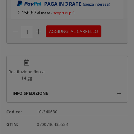
PAGA IN 3 RATE
(senza interessi)
€ 156,67
al mese -
scopri di più
AGGIUNGI AL CARRELLO
Restituzione fino a
14 gg
INFO SPEDIZIONE
Codice:
10-340630
GTIN:
0700736435533